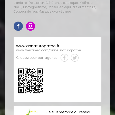
plantaire
,
Relaxation
,
Cohérence cardiaque
,
Méthode
NAET
,
Biomagnétisme
,
Conseil en équilibre alimentaire
,
Coupeur de feu
,
Massage ayurvédique
www.annaturopathe.fr
www.theraneo.com/anne-naturopathe
Cliquez pour partager sur
Je suis membre du réseau