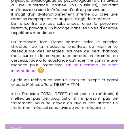
physique, physiologique ou psychologique) d’un individu
à une substance donnée (ou plusieurs), pourtant
inoffensive ou bien tolérée par d‘autres personnes.
Il s'agit d'un dysfonctionnement interne qui crée une
réaction inappropriée, et auquel il s'agit de remédier.
La rencontre de ces substances, chez la personne
réactive, provoque un blocage dans les voies d’énergie
appelées « méridiens ».
La méthode Total Reset permet, selon le principe
directeur de la médecine orientale, de rectifier le
déséquilibre des énergies, sources de perturbations,
mais surtout de corriger une perception erronée du
cerveau, face à la substance qu’il identifie comme une
menace pour l’organisme.
Un peu comme un reset
informatique.
.
Quelques techniques sont utilisées en Europe et parmi
elles, la Méthode Total RESET – TRM.
« Le Praticien TOTAL RESET n'est pas un médecin, il
n'effectue pas de diagnostic, il ne prescrit pas de
traitement. Vous ne devez en aucun cas arrêter un
traitement médical sans l'avis de votre médecin ».
Tarifs