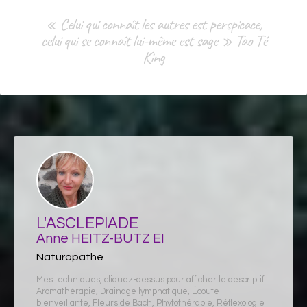
« Celui qui connaît les autres est perspicace,
celui qui se connaît lui-même est sage » Tao Té
King
L'ASCLEPIADE
Anne HEITZ-BUTZ EI
Naturopathe
Mes techniques, cliquez-dessus pour afficher le descriptif :
Aromathérapie
,
Drainage lymphatique
,
Écoute
bienveillante
,
Fleurs de Bach
,
Phytothérapie
,
Réflexologie