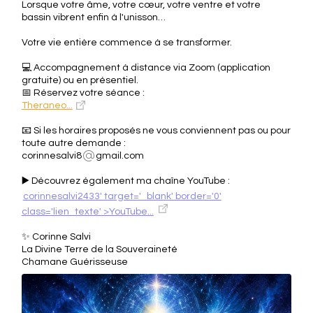
Lorsque votre âme, votre cœur, votre ventre et votre
bassin vibrent enfin à l'unisson…
Votre vie entière commence à se transformer.
💻 Accompagnement à distance via Zoom (application
gratuite) ou en présentiel.
📅 Réservez votre séance :
Theraneo...
📧 Si les horaires proposés ne vous conviennent pas ou pour
toute autre demande :
corinnesalvi8
gmail.com
▶️ Découvrez également ma chaîne YouTube :
corinnesalvi2433' target='_blank' border='0'
class='lien_texte' >YouTube...
✨ Corinne Salvi
La Divine Terre de la Souveraineté
Chamane Guérisseuse