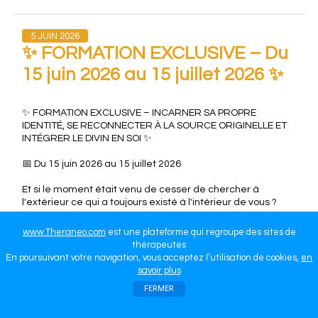
5 JUIN 2026
✨ FORMATION EXCLUSIVE – Du
15 juin 2026 au 15 juillet 2026 ✨
✨ FORMATION EXCLUSIVE – INCARNER SA PROPRE
IDENTITÉ, SE RECONNECTER À LA SOURCE ORIGINELLE ET
INTÉGRER LE DIVIN EN SOI ✨
📅 Du 15 juin 2026 au 15 juillet 2026
Et si le moment était venu de cesser de chercher à
l'extérieur ce qui a toujours existé à l'intérieur de vous ?
Cette formation unique est une immersion profonde de 1
www.Theraneo.com
est une plateforme qui regroupe des sites de
mois destinée aux personnes qui ressentent l'appel de leur
thérapeutes
âme, qui souhaitent retrouver leur véritable identité, se
En poursuivant votre navigation, vous acceptez l’utilisation de cookies,
en
reconnecter à la Source originelle et intégrer pleinement
savoir plus
leur dimension divine dans leur vie quotidienne.
FERMER
Au fil de cet accompagnement transformateur, vous
apprendrez à :