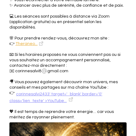
✨ Vous reconnecter à votre véritable lumière.
✨ Avancer avec plus de sérénité, de confiance et de paix.
💻 Les séances sont possibles à distance via Zoom
(application gratuite) ou en présentiel selon les
disponibilités.
🌸 Pour prendre rendez-vous, découvrez mon site :
👉
Theraneo...
📧 Si les horaires proposés ne vous conviennent pas ou si
vous souhaitez un accompagnement personnalisé,
contactez-moi directement :
✉️ corinnesalvi8
gmail.com
🎥 Vous pouvez également découvrir mon univers, mes
conseils et mes partages sur ma chaîne YouTube :
👉
corinnesalvi2433' target='_blank' border='0'
class='lien_texte' >YouTube...
💖 Il est temps de reprendre votre énergie… car vous
méritez de rayonner pleinement.