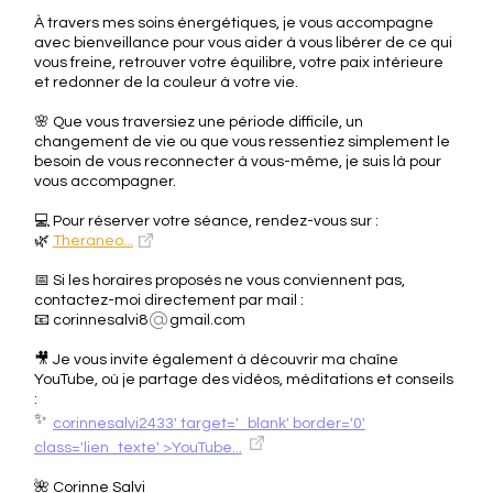
À travers mes soins énergétiques, je vous accompagne
avec bienveillance pour vous aider à vous libérer de ce qui
vous freine, retrouver votre équilibre, votre paix intérieure
et redonner de la couleur à votre vie.
🌸 Que vous traversiez une période difficile, un
changement de vie ou que vous ressentiez simplement le
besoin de vous reconnecter à vous-même, je suis là pour
vous accompagner.
💻 Pour réserver votre séance, rendez-vous sur :
🌿
Theraneo...
📅 Si les horaires proposés ne vous conviennent pas,
contactez-moi directement par mail :
📧 corinnesalvi8
gmail.com
🎥 Je vous invite également à découvrir ma chaîne
YouTube, où je partage des vidéos, méditations et conseils
:
✨
corinnesalvi2433' target='_blank' border='0'
class='lien_texte' >YouTube...
🌺 Corinne Salvi