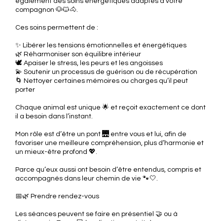
également des soins énergétiques adaptés à votre
compagnon 🐶🐱🐴.
Ces soins permettent de :
✨ Libérer les tensions émotionnelles et énergétiques
🌿 Réharmoniser son équilibre intérieur
🕊️ Apaiser le stress, les peurs et les angoisses
💫 Soutenir un processus de guérison ou de récupération
🌀 Nettoyer certaines mémoires ou charges qu’il peut
porter
Chaque animal est unique 🌟 et reçoit exactement ce dont
il a besoin dans l’instant.
Mon rôle est d’être un pont 🌉 entre vous et lui, afin de
favoriser une meilleure compréhension, plus d’harmonie et
un mieux-être profond 💖.
Parce qu’eux aussi ont besoin d’être entendus, compris et
accompagnés dans leur chemin de vie 🐾🤍.
📅🌿 Prendre rendez-vous
Les séances peuvent se faire en présentiel 🤝 ou à