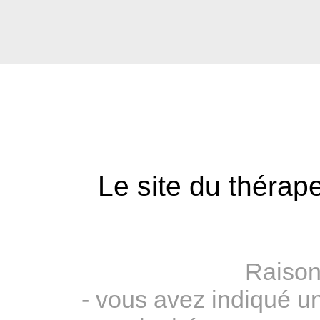
Le site du thérape
Raison
- vous avez indiqué u