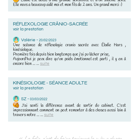
Elodie est dotée d'une grande sensibilité et d'un sixième sens.
Elle nous a beaucoup aidé moi et mon fils de 2 ans. Un grand merci :)
RÉFLEXOLOGIE CRÂNIO-SACRÉE
voir la prestation
Valérie -
20/02/2023
Une scéance de réflexologie cranio sacrée avec Élodie Hars ,
kinésiologue.
Première fois depuis bien longtemps que j'ai pu lâcher prise,
Aujourd'hui je peux dire qu'un poids émotionnel est parti , il y en à
encore bien ... ...
suite
KINÉSIOLOGIE - SÉANCE ADULTE
voir la prestation
SZ -
03/03/2022
J'ai senti la différence avant de sortir du cabinet. C'est
impressionnant comment on peut remonter à des choses aussi loin à
travers notre ... ...
suite
« La folie, c'est de faire toujours la même chose