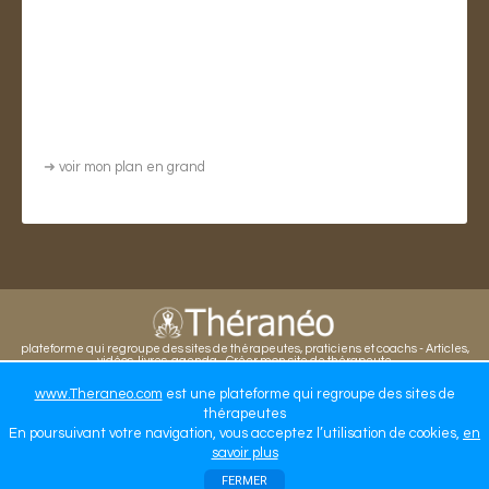
➜
voir mon plan en grand
plateforme qui regroupe des sites de thérapeutes, praticiens et coachs - Articles,
vidéos, livres, agenda - Créer mon site de thérapeute
WWW.THERANEO.COM
www.Theraneo.com
est une plateforme qui regroupe des sites de
thérapeutes
En poursuivant votre navigation, vous acceptez l’utilisation de cookies,
en
savoir plus
FERMER