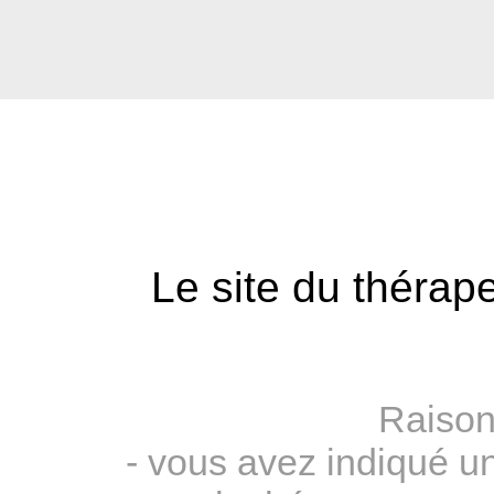
Le site du thérape
Raison
- vous avez indiqué u