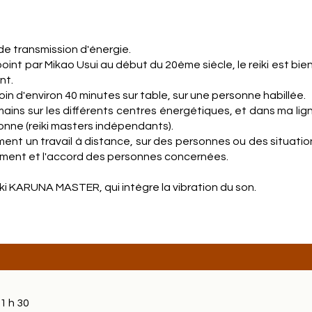
e transmission d'énergie.
oint par Mikao Usui au début du 20ème siècle, le reiki est bie
nt.
soin d'environ 40 minutes sur table, sur une personne habillée.
s mains sur les différents centres énergétiques, et dans ma li
onne (reiki masters indépendants).
ment un travail à distance, sur des personnes ou des situatio
ement et l'accord des personnes concernées.
ki KARUNA MASTER, qui intègre la vibration du son.
1 h 30