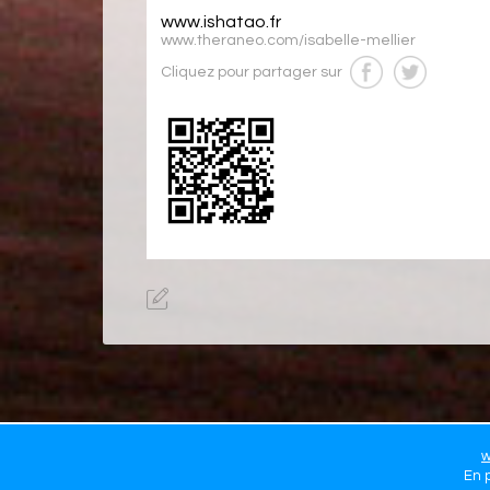
www.ishatao.fr
www.theraneo.com/isabelle-mellier
Cliquez pour partager sur
w
En p