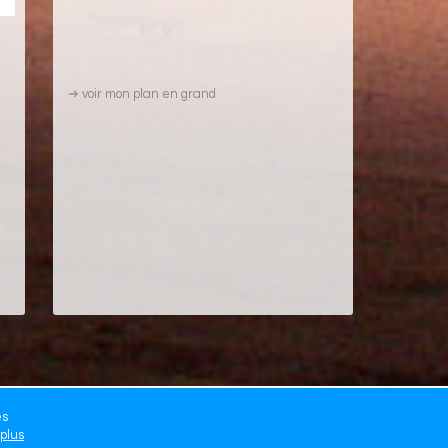
➜
voir mon plan en grand
es
 plus