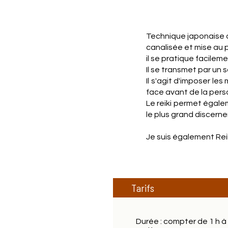
Technique japonaise d
canalisée et mise au p
il se pratique facileme
Il se transmet par un 
Il s'agit d'imposer le
face avant de la pers
Le reiki permet égale
le plus grand discern
Je suis également Rei
Tarifs
Durée : compter de 1 h à 