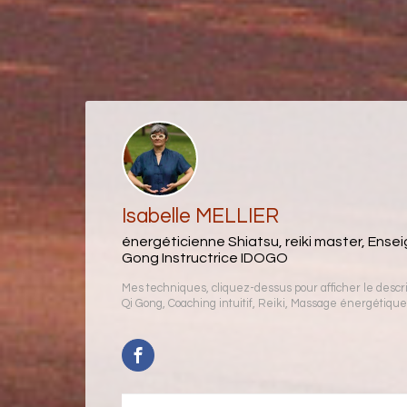
Isabelle MELLIER
énergéticienne Shiatsu, reiki master, Ense
Gong Instructrice IDOGO
Mes techniques, cliquez-dessus pour afficher le descrip
Qi Gong
,
Coaching intuitif
,
Reiki
,
Massage énergétique 