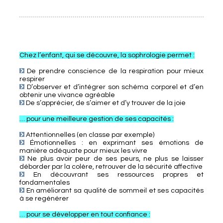
Chez l’enfant, qui se découvre, la sophrologie permet :
De prendre conscience de la respiration pour mieux
respirer
D’observer et d’intégrer son schéma corporel et d’en
obtenir une vivance agréable
De s’apprécier, de s’aimer et d’y trouver de la joie
… pour une meilleure gestion de ses capacités :
Attentionnelles (en classe par exemple)
Émotionnelles : en exprimant ses émotions de
manière adéquate pour mieux les vivre
Ne plus avoir peur de ses peurs, ne plus se laisser
déborder par la colère, retrouver de la sécurité affective
En découvrant ses ressources propres et
fondamentales
En améliorant sa qualité de sommeil et ses capacités
à se regénérer
… pour se développer en tout confiance :