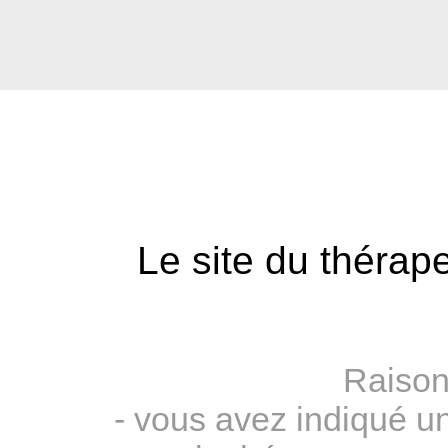
Le site du thérape
Raison
- vous avez indiqué u