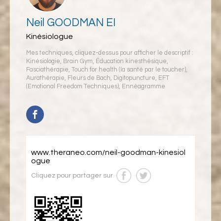
Neil GOODMAN EI
Kinésiologue
Mes techniques, cliquez-dessus pour afficher le descriptif :
Kinésiologie
,
Brain Gym
,
Éducation kinesthésique
,
Fasciathérapie
,
Touch for health (la santé par le toucher)
,
Aurathérapie
,
Fleurs de Bach
,
Digitopuncture
,
EFT
(Emotional Freedom Techniques)
,
Ennéagramme
www.theraneo.com/neil-goodman-kinesiol
ogue
Cliquez pour partager sur