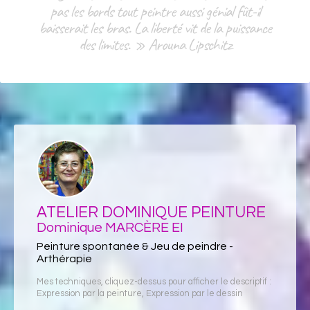
pas les bords tout peintre aussi génial fût-il
baisserait les bras. La liberté vit de la puissance
des limites. » Arouna Lipschitz
ATELIER DOMINIQUE PEINTURE
Dominique MARCÈRE EI
Peinture spontanée & Jeu de peindre -
Arthérapie
Mes techniques, cliquez-dessus pour afficher le descriptif :
Expression par la peinture
,
Expression par le dessin