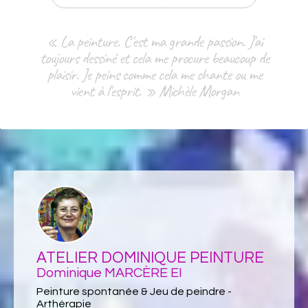
« La peinture. C'est ma grande passion. J'ai
toujours dessiné et cela me procure beaucoup de
plaisir. Je peins comme cela me chante ou me
vient à l'esprit. » Michèle Morgan
ATELIER DOMINIQUE PEINTURE
Dominique MARCÈRE EI
Peinture spontanée & Jeu de peindre -
Arthérapie