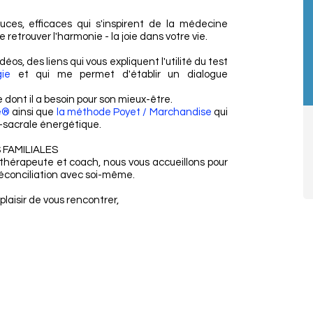
ces, efficaces qui s'inspirent de la médecine
 retrouver l'harmonie - la joie dans votre vie.
éos, des liens qui vous expliquent l'utilité du test
ogie
et qui me permet d'établir un dialogue
ce dont il a besoin pour son mieux-être.
é®
ainsi que
la méthode Poyet / Marchandise
qui
o-sacrale énergétique.
FAMILIALES
hérapeute et coach, nous vous accueillons pour
conciliation avec soi-même.
 plaisir de vous rencontrer,