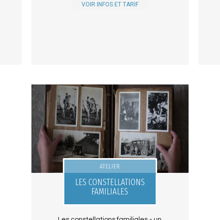
VOIR INFOS ET TARIF
ATELIER
LES CONSTELLATIONS
FAMILIALES
Les constellations familiales - un