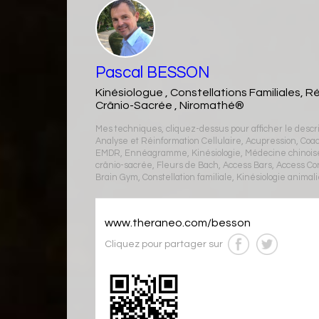
Pascal BESSON
Kinésiologue , Constellations Familiales, R
Crânio-Sacrée , Niromathé®
Mes techniques, cliquez-dessus pour afficher le descrip
Analyse et Réinformation Cellulaire
,
Acupression
,
Coac
EMDR
,
Ennéagramme
,
Kinésiologie
,
Médecine chinois
crânio-sacrée
,
Fleurs de Bach
,
Access Bars
,
Access Co
Brain Gym
,
Constellation familiale
,
Kinésiologie animal
www.theraneo.com/besson
Cliquez pour partager sur