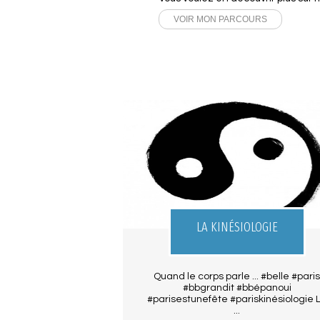
VOIR MON PARCOURS
LA KINÉSIOLOGIE
Quand le corps parle ... #belle #pari
#bbgrandit #bbépanoui
#parisestunefête #pariskinésiologie 
...