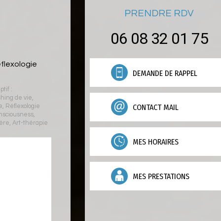
PRENDRE RDV
06 08 32 01 75
éflexologie
DEMANDE DE RAPPEL
tif :
hing de vie
,
CONTACT MAIL
e
,
Réflexologie
nsciousness
,
ière
,
Art-thérapie
MES HORAIRES
MES PRESTATIONS