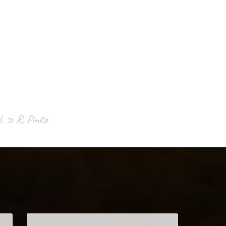
é. » R. Pinito