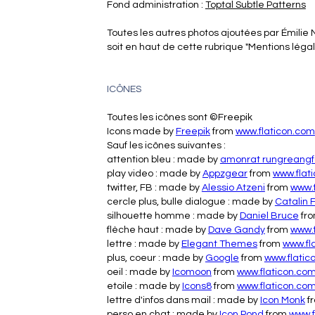
Fond administration :
Toptal Subtle Patterns
Toutes les autres photos ajoutées par Émilie N
soit en haut de cette rubrique "Mentions légal
ICÔNES
Toutes les icônes sont ©Freepik
Icons made by
Freepik
from
www.flaticon.com
Sauf les icônes suivantes :
attention bleu : made by
amonrat rungreangf
play video : made by
Appzgear
from
www.flat
twitter, FB : made by
Alessio Atzeni
from
www.
cercle plus, bulle dialogue : made by
Catalin 
silhouette homme : made by
Daniel Bruce
fr
flèche haut : made by
Dave Gandy
from
www.
lettre : made by
Elegant Themes
from
www.fl
plus, coeur : made by
Google
from
www.flatic
oeil : made by
Icomoon
from
www.flaticon.co
etoile : made by
Icons8
from
www.flaticon.co
lettre d'infos dans mail : made by
Icon Monk
f
perso en chat : made by
Icon Pond
from
www.f