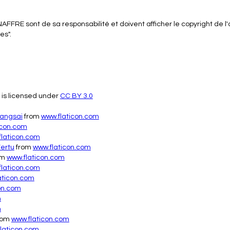
AFFRE sont de sa responsabilité et doivent afficher le copyright de l'a
es".
is licensed under
CC BY 3.0
angsai
from
www.flaticon.com
icon.com
flaticon.com
Fertu
from
www.flaticon.com
om
www.flaticon.com
flaticon.com
aticon.com
on.com
m
m
rom
www.flaticon.com
laticon.com