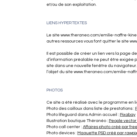
et/ou de son exploitation.
LIENS HYPERTEXTES
Le site www.theraneo.com/emilie-naffre-kinesi
autres ressources vous font quitter le site 
Il est possible de créer un lien vers la pag
d’information préalable ne peut être exigée par 
site dans une nouvelle fenêtre du navigateur
l’objet du site www.theraneo.com/emilie-naff
PHOTOS
Ce site a été réalisé avec le programme en 
Photo des cailloux dans liste de prestations :
Photo lifeguard dans Admin accueil :
Pixabay
Illustration boutique Théranéo :
People vector
Photo call center :
Affaires photo créé par free
Photo devices :
Maquette PSD créé par rawpixe