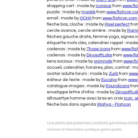
shopping cart : made by
iconixar
from
www.fla
puzzle : made by
monkik
from
www.flaticon.c
email : made by
OCHA
from
www.flaticon.com
flèche bas, cloche : made by
Pixel perfect
fro
cercle avance, cercle arrière : made by
Rami
flèches gauche droite, femme yoga, signes v
étiquette mots clés, calendrier rappel : mad
cadenas : made by
Those Icons
from
www.fla
cadenas : made by
DinosoftLabs
from
www.fl
liens sociaux : made by
xnimrodx
from
www.fl
accueil, calendrier, horaires, plan, contrat : 
avatar adulte forum : made by
Zurb
from
www.
éditeur de texte : made by
Eucalyp
from
www.
catalogue images : made by
Roundicons
fro
enveloppe lettre d'infos : made by
DinosoftLa
silhouettye homme avec bras en croix
Icon_sm
flèche bas dans agenda
Wahya - Flaticon
Une partie des présentes conditions générales d'utilis
internet d’information juridique grand public.