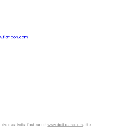
.flaticon.com
aire des droits d’auteur est
www.droitissimo.com
, site