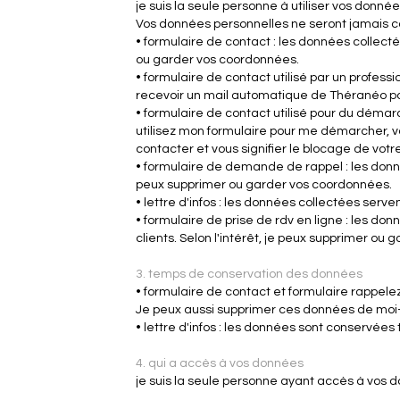
je suis la seule personne à utiliser vos donnée
Vos données personnelles ne seront jamais 
• formulaire de contact : les données collecté
ou garder vos coordonnées.
• formulaire de contact utilisé par un profess
recevoir un mail automatique de Théranéo po
• formulaire de contact utilisé pour du déma
utilisez mon formulaire pour me démarcher, 
contacter et vous signifier le blocage de vo
• formulaire de demande de rappel : les donné
peux supprimer ou garder vos coordonnées.
• lettre d'infos : les données collectées serve
• formulaire de prise de rdv en ligne : les d
clients. Selon l'intérêt, je peux supprimer ou
3. temps de conservation des données
• formulaire de contact et formulaire rappel
Je peux aussi supprimer ces données de moi-m
• lettre d'infos : les données sont conservé
4. qui a accès à vos données
je suis la seule personne ayant accès à vos 