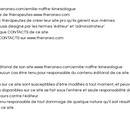
heraneo.com/emilie-naffre-kinesiologue
rme de thérapeutes www.theraneo.com
x thérapeutes de créer leur site pro qu'ils gèrent eux-mêmes.
ssi désigné par les termes 'éditeur' et 'administrateur'.
rique CONTACTS de ce site.
ue CONTACTS sur www.theraneo.com
itorial de son site www.theraneo.com/emilie-naffre-kinesiologue
 aucun cas être tenu pour responsable du contenu éditorial de ce site.
ur ce site sont susceptibles d’être modifiés à tout moment, et peuvent
isponibles sur ce site se fait sous l’entière et seule responsabilité de
rs contre l'éditeur.
u responsable de tout dommage de quelque nature qu’il soit résultant
ce site.