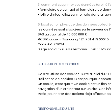
5. comment supprimer vos données (droit à l'o
• formulaire de contact et formulaire de de
• lettre d'infos : allez sur mon site dans la
6. localisation physique des données collect
les données sont stockées sur le serveur de l
SAS au capital de 10 000 000 €
RCS Roubaix – Tourcoing 424 761 419 00045
Code APE 6202A
Siège social : 2 rue Kellermann – 59100 Rouba
UTILISATION DES COOKIES
Ce site utilise des cookies. Suite à la loi du 
l'utilisation de cookies. C'est pourquoi dès vo
Un cookie, c'est quoi ? Un cookie est un fichier
navigation d’un ordinateur sur un site. Ces i
trafic, pour noter des actions déjà effectuées
RESPONSABLE DU SITE