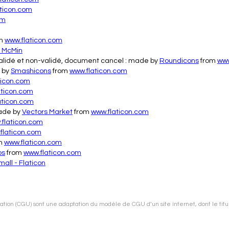
ticon.com
om
m
www.flaticon.com
 McMin
alidé et non-validé, document cancel : made by
Roundicons
from
www
e by
Smashicons
from
www.flaticon.com
ticon.com
aticon.com
aticon.com
made by
Vectors Market
from
www.flaticon.com
flaticon.com
flaticon.com
m
www.flaticon.com
bs
from
www.flaticon.com
all - Flaticon
ation (CGU) sont une adaptation du modèle de CGU d’un site internet, dont le titul