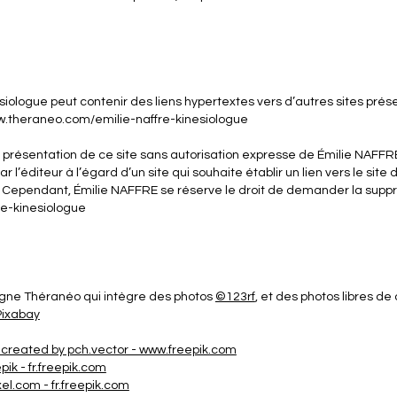
ologue peut contenir des liens hypertextes vers d’autres sites présen
www.theraneo.com/emilie-naffre-kinesiologue
e de présentation de ce site sans autorisation expresse de Émilie NAF
l’éditeur à l’égard d’un site qui souhaite établir un lien vers le site de
. Cependant, Émilie NAFFRE se réserve le droit de demander la suppre
re-kinesiologue
ligne Théranéo qui intègre des photos
©123rf
, et des photos libres de
Pixabay
 created by pch.vector - www.freepik.com
pik - fr.freepik.com
l.com - fr.freepik.com