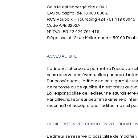
Ce site est hébergé chez OVH
SAS au capital de 10 000 000 €
RCS Roubaix – Tourcoing 424 761 419 00045
Code APE 6202A
N° TVA : FR 22 424 761 419
Siège social : 2 rue Kellermann – 59100 Rouba
ACCÈS AU SITE
L’éditeur s’efforce de permettre l’accès au si
sous réserve des éventuelles pannes et inte
Par conséquent, l’éditeur ne peut garantir un
de réponse ou de qualité. Il n’est prévu aucun
La responsabilité de l’éditeur ne saurait être
Par ailleurs, l’éditeur peut être amené à inter
reconnaît et accepte que l’éditeur ne soit pas
MODIFICATION DES CONDITIONS D'UTILISATIO
L’éditeur se réserve la possibilité de modifier