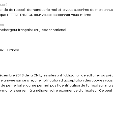
ubli)
mande de rappel : demandez-le moi et je vous supprime de mon annuai
 rubrique LETTRE D'INFOS pour vous désabonner vous-même
ées
'hébergeur français OVH, leader national.
ix – France.
5 Décembre 2013 de la CNIL, les sites ont l'obligation de solliciter au 
tre arrivée sur ce site, une notification d'acceptation des cookies vou
 de petite taille, qui ne permet pas l’identification de l’utilisateur, ma
nformations servent à améliorer votre expérience d'utilisateur. Ce peu
.