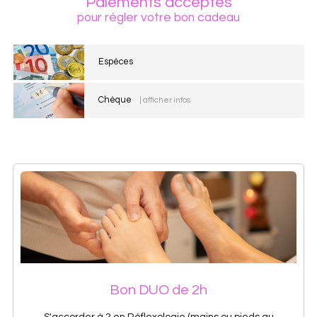
Paiements acceptés
pour régler votre bon cadeau
Espèces
Chèque
| afficher infos
Bon DUO de 2h