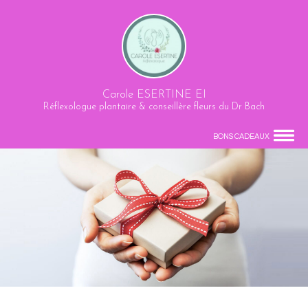
Carole ESERTINE EI
Réflexologue plantaire & conseillère fleurs du Dr Bach
BONS CADEAUX