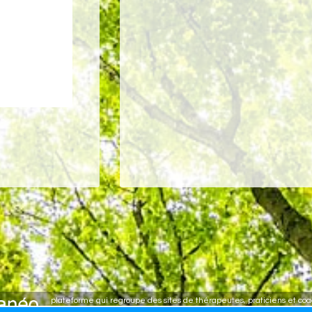
plateforme qui regroupe des sites de thérapeutes, praticiens et co
Créer mon site de thérapeute - Articles, vidéos, livres, agenda - 