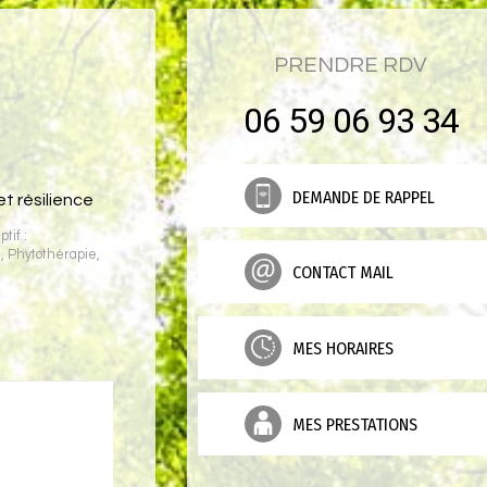
PRENDRE RDV
06 59 06 93 34
DEMANDE DE RAPPEL
 résilience
tif :
e
,
Phytothérapie
,
CONTACT MAIL
MES HORAIRES
MES PRESTATIONS