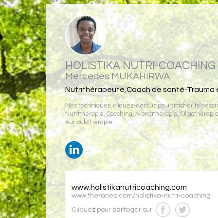
HOLISTIKA NUTRI-COACHING
Mercedes MUKAHIRWA
Nutrithérapeute,Coach de santé-Trauma et
Mes techniques, cliquez-dessus pour afficher le descrip
Nutrithérapie
,
Coaching
,
Aromathérapie
,
Oligothérapi
Auriculothérapie
www.holistikanutricoaching.com
www.theraneo.com/holistika-nutri-coaching
Cliquez pour partager sur