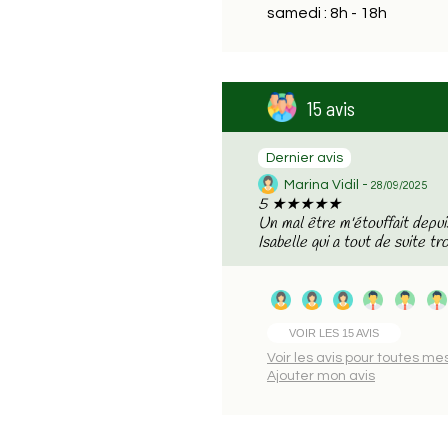
samedi : 8h - 18h
15 avis
Dernier avis
Marina Vidil -
28/09/2025
5 ★★★★★
Un mal être m'étouffait depuis
Isabelle qui a tout de suite tro
VOIR LES 15 AVIS
Voir les avis pour toutes me
Ajouter mon avis