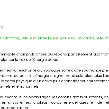
e vibration, elle est entretenue par des vibrations, elle 
ormidable champ vibratoire qui répond parfaitement aux tra
relancer le flux de l'énergie de vie.
t est la résultante d'un blocage suite à une souffrance phy
ésent ou passé. L'énergie stagne, ne circule alors plus li
le corps physique qui n'arrive plus à fonctionner correcteme
ionnels et émotionnels.
de lever tous les parasitages, les conflits actifs ou latents, de
érents systèmes, chakras, corps énergétiques et de re
'autorégulation.