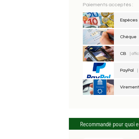
Paiements acceptés :
Espèces
Chèque
CB
| aff
PayPal
|
Viremen
Recommandé pour quoi et