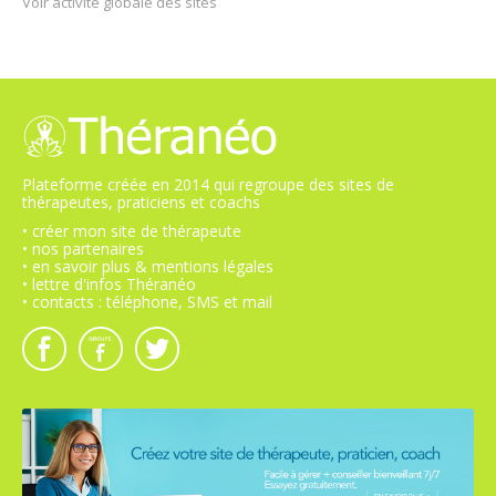
Voir activité globale des sites
Plateforme créée en 2014 qui regroupe des sites de
thérapeutes, praticiens et coachs
• créer mon site de thérapeute
• nos partenaires
• en savoir plus & mentions légales
• lettre d'infos Théranéo
• contacts : téléphone, SMS et mail