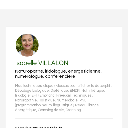
Isabelle VILLALON
Naturopathe, iridologue, énergéticienne,
numérologue, conférencière
Mes techniques, cliquez-dessus pour afficher le descriptif :
Décodage biologique
,
Diététique
,
EMDR
,
Nutrithérapie
,
Iridologie
,
EFT (Emotional Freedom Techniques)
,
Naturopathie
,
Holistique
,
Numérologie
,
PNL
(programmation neuro-linguistique)
,
Rééquilibrage
énergétique
,
Coaching de vie
,
Coaching