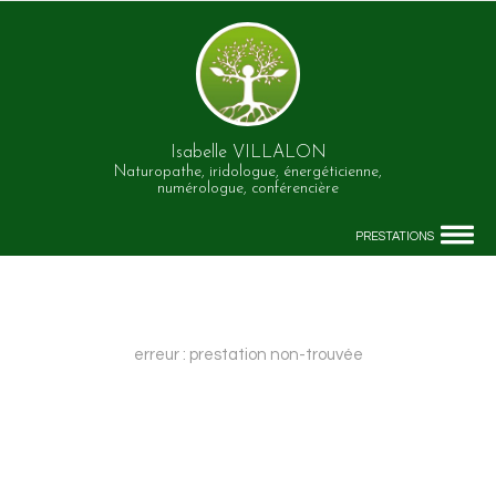
Isabelle VILLALON
Naturopathe, iridologue, énergéticienne,
numérologue, conférencière
PRESTATIONS
erreur : prestation non-trouvée