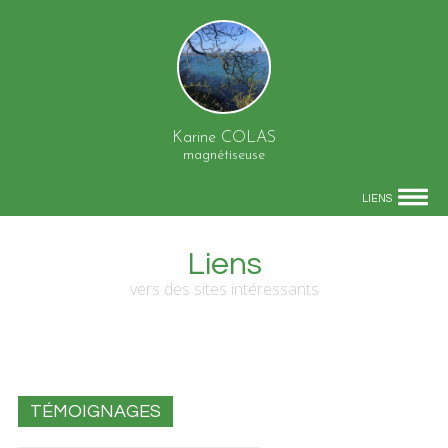
Karine COLAS
magnétiseuse
LIENS
Liens
vers des sites intéressants
TÉMOIGNAGES