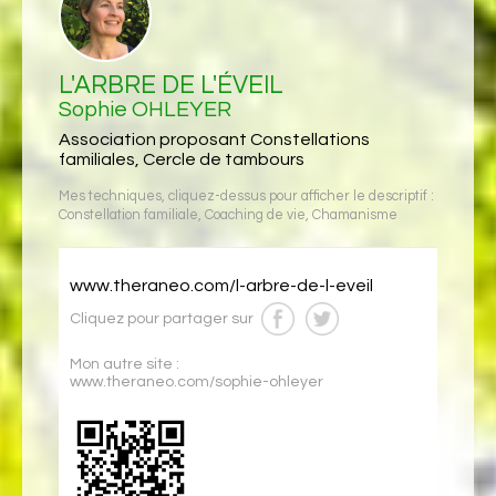
L'ARBRE DE L'ÉVEIL
Sophie OHLEYER
Association proposant Constellations
familiales, Cercle de tambours
Mes techniques, cliquez-dessus pour afficher le descriptif :
Constellation familiale
,
Coaching de vie
,
Chamanisme
www.theraneo.com/l-arbre-de-l-eveil
Cliquez pour partager sur
Mon autre site :
www.theraneo.com/sophie-ohleyer