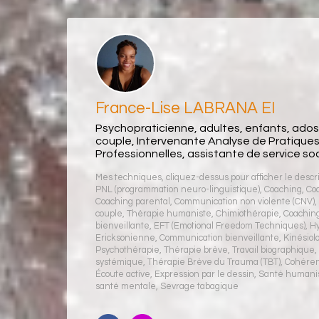
France-Lise LABRANA EI
Psychopraticienne, adultes, enfants, ado
couple, Intervenante Analyse de Pratique
Professionnelles, assistante de service soci
Mes techniques, cliquez-dessus pour afficher le descrip
PNL (programmation neuro-linguistique)
,
Coaching
,
Co
Coaching parental
,
Communication non violente (CNV)
couple
,
Thérapie humaniste
,
Chimiothérapie
,
Coaching 
bienveillante
,
EFT (Emotional Freedom Techniques)
,
H
Ericksonienne
,
Communication bienveillante
,
Kinésiol
Psychothérapie
,
Thérapie brève
,
Travail biographique
systémique
,
Thérapie Brève du Trauma (TBT)
,
Cohéren
Écoute active
,
Expression par le dessin
,
Santé humani
santé mentale
,
Sevrage tabagique