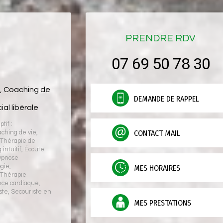
PRENDRE RDV
07 69 50 78 30
s, Coaching de
DEMANDE DE RAPPEL
s
al libérale
tif :
CONTACT MAIL
aching de vie
,
,
Thérapie de
intuitif
,
Écoute
ypnose
ogie
,
MES HORAIRES
,
Thérapie
ce cardiaque
,
ste
,
Secouriste en
MES PRESTATIONS