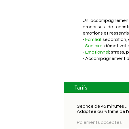
Un accompagnement p
processus de constr
émotions et ressentis
-
Familial
:séparation, d
-
Scolaire
: démotivati
-
Emotionnel
: stress,
- Accompagnement de 
Tarifs
Séance de 45 minutes ....
Adaptée au rythme de l'
Paiements acceptés :