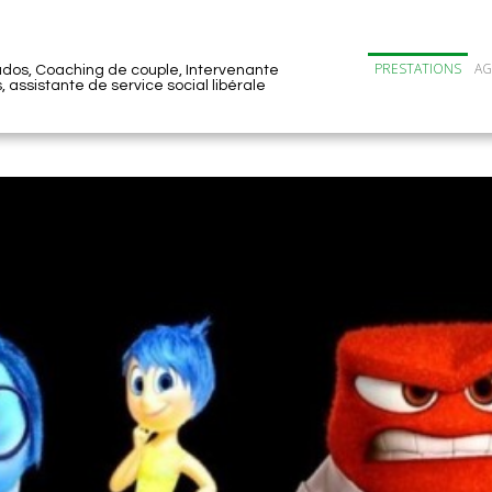
PRESTATIONS
A
 ados, Coaching de couple, Intervenante
 assistante de service social libérale