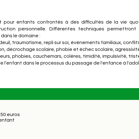
our enfants confrontés à des difficultés de la vie quot
uction personnelle. Différentes techniques permettront l
 dans le domaine :
euil, traumatisme, repli sur soi, évènements familiaux, conflits
on, décrochage scolaire, phobie et échec scolaire, agressivit
 peurs, phobies, cauchemars, colères, timidité, impulsivité, tris
l'enfant dans le processus du passage de l'enfance à l'ad
 50 euros
enfant