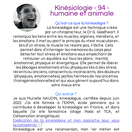
Kinésiologie - 94 -
humaine et animale
Qu’est-ce que la kinésiologie ?
La kinésiologie est une technique créée
par un chiropracteur, le Dr G. Goodheart. Il
remarqua les liens entre les muscles, organes, méridiens, et
les émotions. Il met au point le principe du «test musculaire» ;
lors d’un stress, le muscle ne résiste pas, il lâche. Cela
permet donc d’interroger les mémoires du corps pour
détecter tout stress et émotions vous empêchant de
retrouver un équilibre sur tous les plans ; mental,
émotionnel, physique et énergétique. Elle permet de libérer
les blocages émotionnels et/ou physiques liés à des stress
récents ou anciens, conscients ou inconscients, des douleurs
(physiques, émotionnelles), parfois héritées de nos ancêtres
(transgénérationnelles) et qui vous gênent aujourd’hui dans
votre mieux être.
Qui suis-je ?
Je suis Murielle NAUDIN, kinésiologue, certifiée depuis juin
2022. J’ai été formée à l’EKMA, école pionnière qui a
contribuée à développer la kinésiologie en France, et dans
laquelle j’ai été formatrice (stage Poids et TCA, et
Détoxination énergétique).
Explication de la kinésiologie et mon approche pour vous
accompagner
Kinésiologue est une reconversion, mon 1er métier est