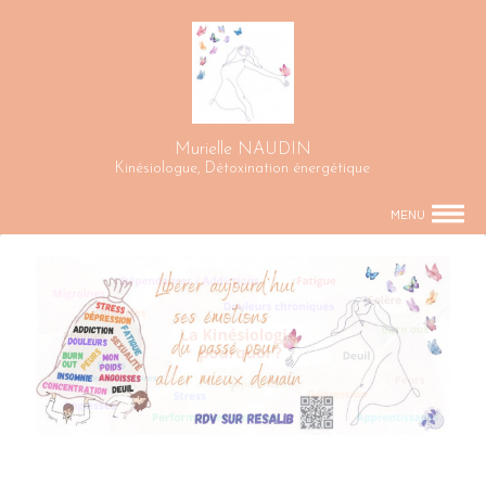
Murielle NAUDIN
Kinésiologue, Détoxination énergétique
MENU