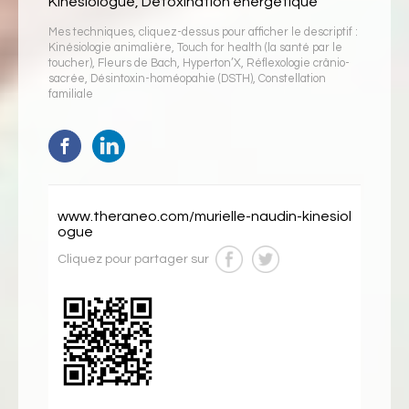
Kinésiologue, Détoxination énergétique
Mes techniques, cliquez-dessus pour afficher le descriptif :
Kinésiologie animalière
,
Touch for health (la santé par le
toucher)
,
Fleurs de Bach
,
Hyperton’X
,
Réflexologie crânio-
sacrée
,
Désintoxin-homéopahie (DSTH)
,
Constellation
familiale
www.theraneo.com/murielle-naudin-kinesiol
ogue
Cliquez pour partager sur