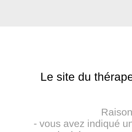
Le site du thérape
Raison
- vous avez indiqué u