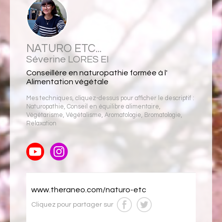
NATURO ETC...
Séverine LORES EI
Conseillère en naturopathie formée à l'
Alimentation végétale
Mes techniques, cliquez-dessus pour afficher le descriptif :
Naturopathie
,
Conseil en équilibre alimentaire
,
Végétarisme
,
Végétalisme
,
Aromatologie
,
Bromatologie
,
Relaxation
www.theraneo.com/naturo-etc
Cliquez pour partager sur