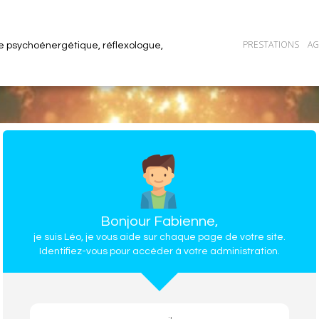
PRESTATIONS
A
 psychoénergétique, réflexologue,
Bonjour Fabienne,
je suis Léo, je vous aide sur chaque page de votre site.
Identifiez-vous pour accéder à votre administration.