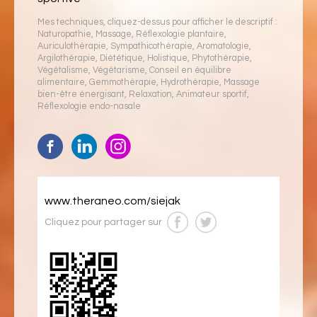
Mes techniques, cliquez-dessus pour afficher le descriptif :
Naturopathie
,
Massage
,
Réflexologie plantaire
,
Auriculothérapie
,
Sympathicothérapie
,
Aromatologie
,
Argilothérapie
,
Diététique
,
Holistique
,
Phytothérapie
,
Végétalisme
,
Végétarisme
,
Conseil en équilibre
alimentaire
,
Gemmothérapie
,
Hydrothérapie
,
Massage
bien-être énergisant
,
Relaxation
,
Animateur sportif
,
Réflexologie endo-nasale
www.theraneo.com/siejak
Cliquez pour partager sur