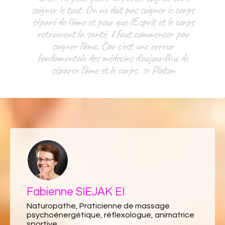
soigner le tout. On ne doit pas soigner le corps
séparé de l'âme et pour que l'Esprit et le corps
retrouvent la santé, il faut commencer par
soigner l'âme. Car c'est une erreur
fondamentale des médecins d'aujourd'hui de
séparer l'âme et le corps. » Platon
Fabienne SIEJAK EI
Naturopathe, Praticienne de massage
psychoénergétique, réflexologue, animatrice
sportive