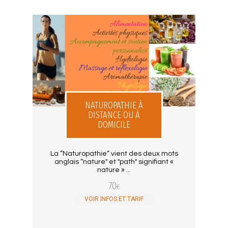
NATUROPATHIE À
DISTANCE OU À
DOMICILE
La ”Naturopathie“ vient des deux mots
anglais “nature" et "path" signifiant «
nature » ...
70
€
VOIR INFOS ET TARIF