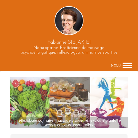
Fabienne SIEJAK EI
Naturopathe, Praticienne de massage
psychoénergétique, réflexologue, animatrice sportive
MENU
réflexologie palmaire, massage visage, réflexologie plantaire
avec des huiles essentielles