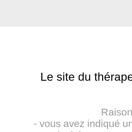
Le site du thérape
Raison
- vous avez indiqué u