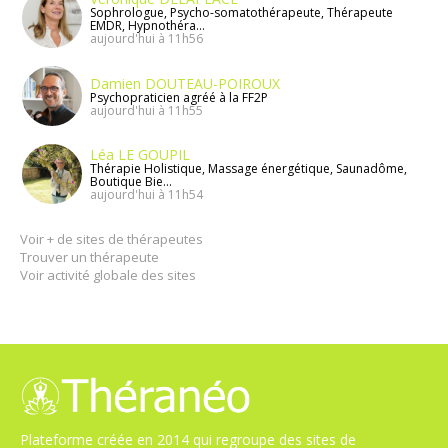
Sophrologue, Psycho-somatothérapeute, Thérapeute
EMDR, Hypnothéra...
aujourd'hui à 11h56
Damien DOUTEAU-POIROUX
Psychopraticien agréé à la FF2P
aujourd'hui à 11h55
Léa LE GOUPIL
Thérapie Holistique, Massage énergétique, Saunadôme,
Boutique Bie...
aujourd'hui à 11h54
Voir + de sites de thérapeutes
Trouver un thérapeute
Voir activité globale des sites
Plateforme créée en 2014 qui regroupe des sites de