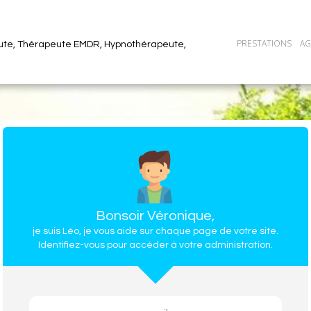
PRESTATIONS
A
ute, Thérapeute EMDR, Hypnothérapeute,
Bonsoir Véronique,
je suis Léo, je vous aide sur chaque page de votre site.
Identifiez-vous pour accéder à votre administration.