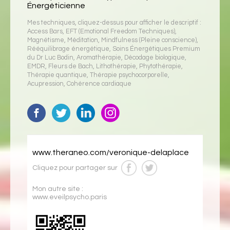
Énergéticienne
Mes techniques, cliquez-dessus pour afficher le descriptif :
Access Bars
,
EFT (Emotional Freedom Techniques)
,
Magnétisme
,
Méditation
,
Mindfulness (Pleine conscience)
,
Rééquilibrage énergétique
,
Soins Énergétiques Premium
du Dr Luc Bodin
,
Aromathérapie
,
Décodage biologique
,
EMDR
,
Fleurs de Bach
,
Lithothérapie
,
Phytothérapie
,
Thérapie quantique
,
Thérapie psychocorporelle
,
Acupression
,
Cohérence cardiaque
www.theraneo.com/veronique-delaplace
Cliquez pour partager sur
Mon autre site :
www.eveilpsycho.paris