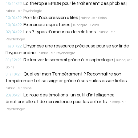
La thérapie EMDR pour le traitement des phobies
13/11/22
|
rubrique : Psychologie
Points d'acupression utiles
10/04/22
| rubrique : Soins
Exercices respiratoires
10/04/22
| rubrique : Soins
Les 7 types d'amour ou de relations
02/04/22
| rubrique :
Psychologie
L'hypnose une ressource précieuse pour se sortir de
16/01/22
l'hypochondrie
| rubrique : Psychologie
Retrouver le sommeil grâce à la sophrologie
31/12/21
| rubrique :
Soins
Quel est mon Tempérament ? Reconnaître son
31/10/21
tempérament et se soigner grâce à ses huiles essentielles
|
rubrique : Soins
La roue des émotions : un outil d’intelligence
23/05/21
émotionnelle et de non violence pour les enfants
| rubrique :
Psychologie