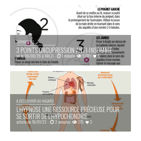
DERNIER VU
3 POINTS D'ACUPRESSION ANTI-INSOMNIE
vu le 06/08/26 à 14h31 -
1 minute
5289
6
À DÉCOUVRIR AU HASARD
L'HYPNOSE UNE RESSOURCE PRÉCIEUSE POUR
SE SORTIR DE L'HYPOCHONDRIE
article du 16/01/22 -
2 minutes
215
2