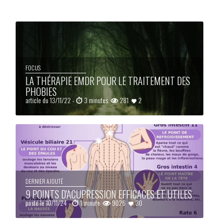
FOCUS
LA THÉRAPIE EMDR POUR LE TRAITEMENT DES
PHOBIES
article du 13/11/22 -
3 minutes
281
2
DERNIER AJOUTÉ
9 POINTS D'ACUPRESSION EFFICACES ET UTILES
posté le 10/11/24 -
1 minute
9026
30