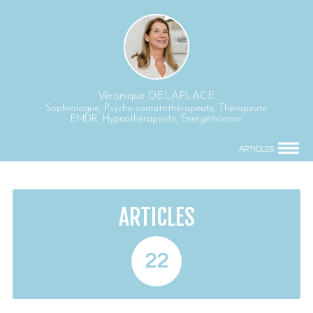
Véronique DELAPLACE
Sophrologue, Psycho-somatothérapeute, Thérapeute
EMDR, Hypnothérapeute, Énergéticienne
ARTICLES
ARTICLES
22