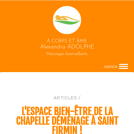
À CORPS ET ÂME
Alexandra ADOLPHE
Massages bienveillants
AGENDA
/
ARTICLES
L'ESPACE BIEN-ÊTRE DE LA
CHAPELLE DÉMÉNAGE À SAINT
FIRMIN !