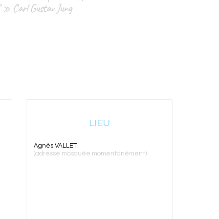
e." » Carl Gustav Jung
LIEU
Agnès VALLET
(adresse masquée momentanément)