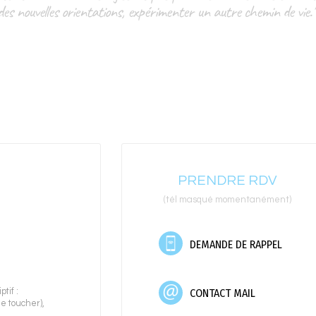
 des nouvelles orientations, expérimenter un autre chemin de vi
PRENDRE RDV
(tél masqué momentanément)
DEMANDE DE RAPPEL
CONTACT MAIL
tif :
le toucher)
,