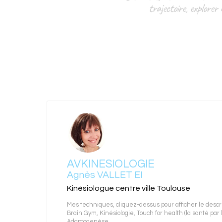
trajectoire, explorer
AVKINESIOLOGIE
Agnès VALLET EI
Kinésiologue centre ville Toulouse
Mes techniques, cliquez-dessus pour afficher le descrip
Brain Gym
,
Kinésiologie
,
Touch for health (la santé par 
Adaptogenèse