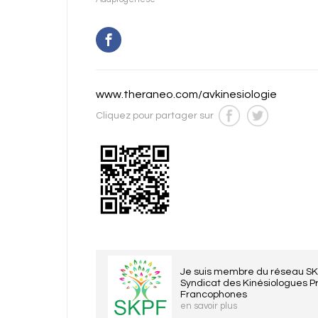
www.theraneo.com/avkinesiologie
Cliquez pour partager sur
Je suis membre du réseau S
Syndicat des Kinésiologues P
Francophones
en savoir plus