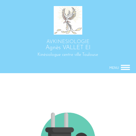
AVKINESIOLOGIE
Agnès VALLET EI
Kinésiologue centre ville Toulouse
MENU