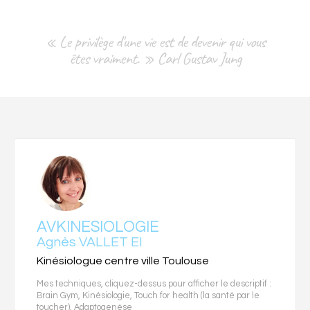
« Le privilège d'une vie est de devenir qui vous
êtes vraiment. » Carl Gustav Jung
AVKINESIOLOGIE
Agnès VALLET EI
Kinésiologue centre ville Toulouse
Mes techniques, cliquez-dessus pour afficher le descriptif :
Brain Gym
,
Kinésiologie
,
Touch for health (la santé par le
toucher)
,
Adaptogenèse