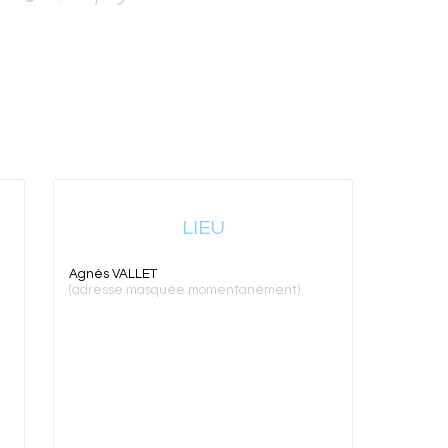
LIEU
Agnès VALLET
(adresse masquée momentanément)