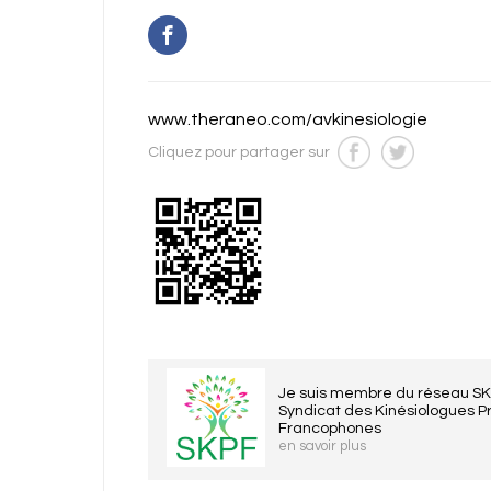
www.theraneo.com/avkinesiologie
Cliquez pour partager sur
Je suis membre du réseau S
Syndicat des Kinésiologues P
Francophones
en savoir plus