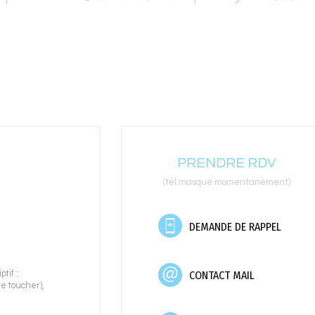
PRENDRE RDV
(tél masqué momentanément)
DEMANDE DE RAPPEL
CONTACT MAIL
tif :
le toucher)
,