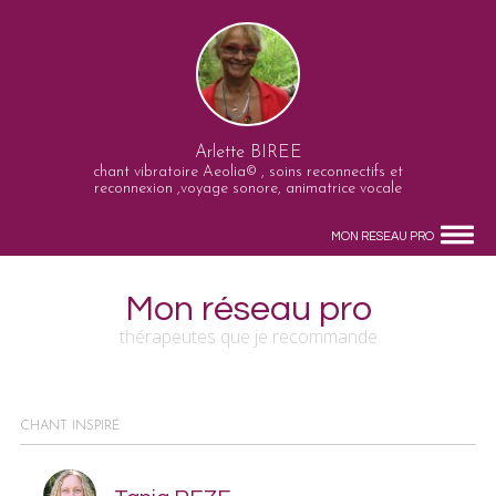
Arlette BIREE
chant vibratoire Aeolia© , soins reconnectifs et
reconnexion ,voyage sonore, animatrice vocale
MON RÉSEAU PRO
Mon réseau pro
thérapeutes que je recommande
CHANT INSPIRÉ