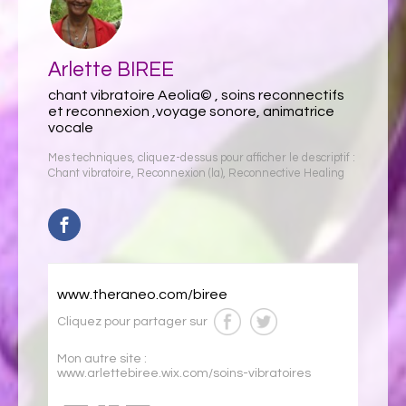
Arlette BIREE
chant vibratoire Aeolia© , soins reconnectifs
et reconnexion ,voyage sonore, animatrice
vocale
Mes techniques, cliquez-dessus pour afficher le descriptif :
Chant vibratoire
,
Reconnexion (la)
,
Reconnective Healing
www.theraneo.com/biree
Cliquez pour partager sur
Mon autre site :
www.arlettebiree.wix.com/soins-vibratoires