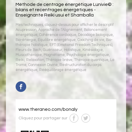
Méthode de centrage énergétique Lunivie© :
bilans et recentrages énergétiques -
Enseignante Reiki usui et Shamballa
Mes techniques, cliquez-dessus pour afficher le descriptif :
Acupression
,
Approche de l’Alignement
,
Balancement
énergétique
,
Cohérence cardiaque
,
Décodage biologique
,
Bio-énergie
,
Equilibre énergétique
,
Coaching de vie
,
Bio-
thérapie holistique
,
EFT (Emotional Freedom Techniques)
,
Fleurs de Bach
,
Guérisseur
,
Holistique
,
Kinésiologie
,
Musicothérapie
,
Magnétisme
,
Psychologie énergétique
,
Reiki
,
Relaxation
,
Thérapie brève
,
Thérapie quantique
,
La
Trame
,
Connexion Divine
,
Restructuration du corps
énergétique
,
Rééquilibrage énergétique
www.theraneo.com/bonaly
Cliquez pour partager sur