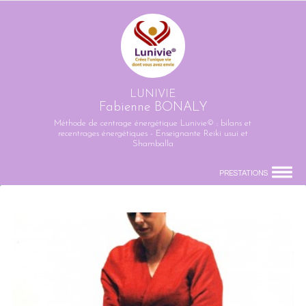
LUNIVIE
Fabienne BONALY
Méthode de centrage énergétique Lunivie© : bilans et
recentrages énergétiques - Enseignante Reiki usui et
Shamballa
PRESTATIONS