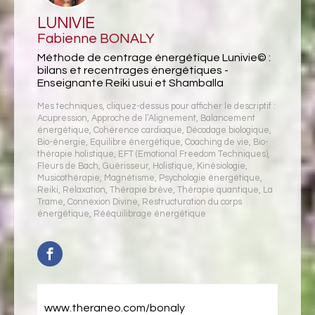
LUNIVIE
Fabienne BONALY
Méthode de centrage énergétique Lunivie© :
bilans et recentrages énergétiques -
Enseignante Reiki usui et Shamballa
Mes techniques, cliquez-dessus pour afficher le descriptif :
Acupression
,
Approche de l’Alignement
,
Balancement
énergétique
,
Cohérence cardiaque
,
Décodage biologique
,
Bio-énergie
,
Equilibre énergétique
,
Coaching de vie
,
Bio-
thérapie holistique
,
EFT (Emotional Freedom Techniques)
,
Fleurs de Bach
,
Guérisseur
,
Holistique
,
Kinésiologie
,
Musicothérapie
,
Magnétisme
,
Psychologie énergétique
,
Reiki
,
Relaxation
,
Thérapie brève
,
Thérapie quantique
,
La
Trame
,
Connexion Divine
,
Restructuration du corps
énergétique
,
Rééquilibrage énergétique
www.theraneo.com/bonaly