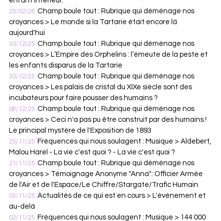
enfant intérieur.
Champ boule tout : Rubrique qui déménage nos
20/02/26
croyances > Le monde si la Tartarie était encore là
aujourd'hui
Champ boule tout : Rubrique qui déménage nos
30/12/25
croyances > L’Empire des Orphelins : l’émeute de la peste et
les enfants disparus de la Tartarie
Champ boule tout : Rubrique qui déménage nos
30/12/25
croyances > Les palais de cristal du XIXe siècle sont des
incubateurs pour faire pousser des humains ?
Champ boule tout : Rubrique qui déménage nos
08/12/25
croyances > Ceci n'a pas pu être construit par des humains !
Le principal mystère de l'Exposition de 1893
Fréquences qui nous soulagent : Musique > Aldebert,
25/11/25
Malou Harel - La vie c'est quoi ? - La vie c'est quoi ?
Champ boule tout : Rubrique qui déménage nos
21/11/25
croyances > Témoignage Anonyme "Anna": Officier Armée
de l'Air et de l'Espace/Le Chiffre/Stargate/Trafic Humain
Actualités de ce qui est en cours > L'événement et
03/11/25
au-delà
Fréquences qui nous soulagent : Musique > 144 000
02/11/25