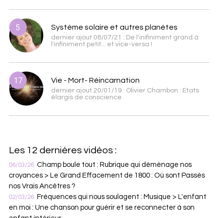
5
Système solaire et autres planètes
dernier ajout 08/07/21 : De l'inifiniment grand à
l'infiniment petit... et vice-versa !
17
Vie - Mort- Réincarnation
dernier ajout 20/01/19 : Olivier Chambon : Etats
élargis de conscience
Les 12 dernières vidéos :
Champ boule tout : Rubrique qui déménage nos
06/03/26
croyances > Le Grand Effacement de 1800 : Où sont Passés
nos Vrais Ancêtres ?
Fréquences qui nous soulagent : Musique > L'enfant
02/03/26
en moi : Une chanson pour guérir et se reconnecter à son