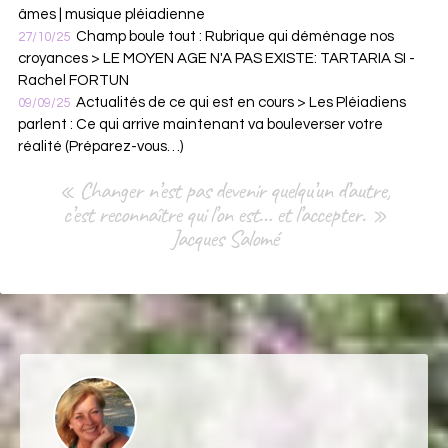
âmes | musique pléiadienne
Champ boule tout : Rubrique qui déménage nos
27/10/25
croyances > LE MOYEN AGE N'A PAS EXISTE: TARTARIA SI -
Rachel FORTUN
Actualités de ce qui est en cours > Les Pléiadiens
09/09/25
parlent : Ce qui arrive maintenant va bouleverser votre
réalité (Préparez-vous…)
« Changer n’est pas devenir quelqu’un d’autre,
c’est reconnaître qui l’on est… et l’accepter. »
Jacques Salomé