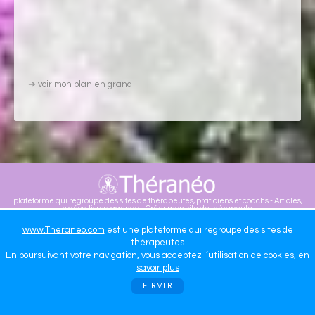
➜
voir mon plan en grand
plateforme qui regroupe des sites de thérapeutes, praticiens et coachs - Articles,
vidéos, livres, agenda - Créer mon site de thérapeute
WWW.THERANEO.COM
www.Theraneo.com
est une plateforme qui regroupe des sites de
thérapeutes
En poursuivant votre navigation, vous acceptez l’utilisation de cookies,
en
savoir plus
FERMER