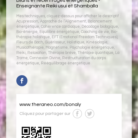
bilans et recentrages énergétiques -
Enseignante Reiki usui et Shamballa
Mes techniques, cliquez-dessus pour afficher le descriptif :
Acupression
,
Approche de l’Alignement
,
Balancement
énergétique
,
Cohérence cardiaque
,
Décodage biologique
,
Bio-énergie
,
Equilibre énergétique
,
Coaching de vie
,
Bio-
thérapie holistique
,
EFT (Emotional Freedom Techniques)
,
Fleurs de Bach
,
Guérisseur
,
Holistique
,
Kinésiologie
,
Musicothérapie
,
Magnétisme
,
Psychologie énergétique
,
Reiki
,
Relaxation
,
Thérapie brève
,
Thérapie quantique
,
La
Trame
,
Connexion Divine
,
Restructuration du corps
énergétique
,
Rééquilibrage énergétique
www.theraneo.com/bonaly
Cliquez pour partager sur