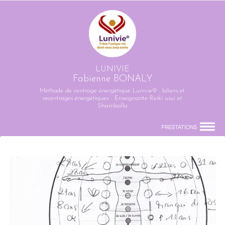
LUNIVIE
Fabienne BONALY
Méthode de centrage énergétique Lunivie© : bilans et
recentrages énergétiques - Enseignante Reiki usui et
Shamballa
PRESTATIONS