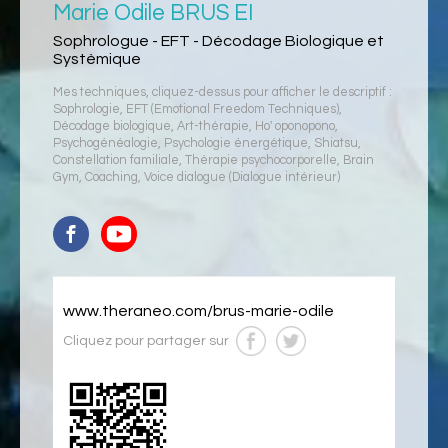
Marie Odile BRUS EI
Sophrologue - EFT - Décodage Biologique et
Systèmique
Mes techniques, cliquez-dessus pour afficher le descriptif :
Sophrologie
,
EFT (Emotional Freedom Techniques)
,
Décodage biologique
,
Art-thérapie
,
Ho' oponopono
,
Psychogénéalogie
,
Psychologie énergétique
,
Shiatsu
,
Constellation familiale
,
Thérapie psychocorporelle
,
Brain
Gym
,
Coaching
,
Voice dialogue (Dialogue intérieur)
www.theraneo.com/brus-marie-odile
Cliquez pour partager sur