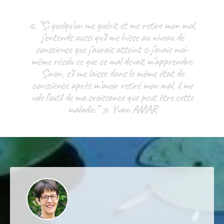
« “Si quelqu’un me guérit et me retire mon mal,
j’entends aussi qu’il me hisse au niveau de
conscience que j’aurais atteint si j’avais moi-
même résolu ce que ce mal devait m’apprendre.
Sinon, s’il me laisse dans le même état de
conscience après m’avoir retiré mon mal, il me
vole l’outil de ma croissance que peut être cette
maladie.” » Yvan AMAR