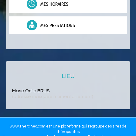
MES HORAIRES
MES PRESTATIONS
LIEU
Marie Odile BRUS
(adresse masquée momentanément)
www.Theraneo.com
est une plateforme qui regroupe des sites de
thérapeutes