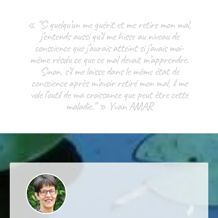
« “Si quelqu’un me guérit et me retire mon mal,
j’entends aussi qu’il me hisse au niveau de
conscience que j’aurais atteint si j’avais moi-
même résolu ce que ce mal devait m’apprendre.
Sinon, s’il me laisse dans le même état de
conscience après m’avoir retiré mon mal, il me
vole l’outil de ma croissance que peut être cette
maladie.” » Yvan AMAR