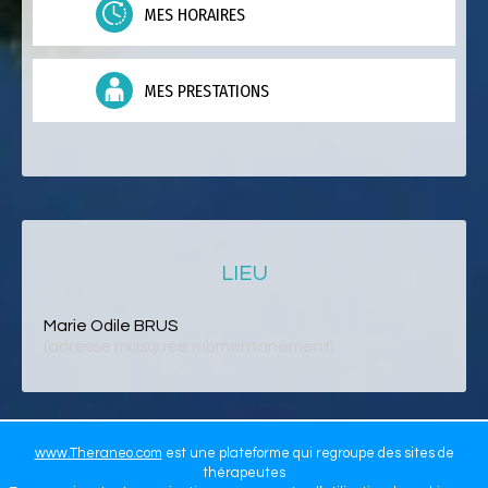
MES HORAIRES
MES PRESTATIONS
LIEU
Marie Odile BRUS
(adresse masquée momentanément)
www.Theraneo.com
est une plateforme qui regroupe des sites de
thérapeutes