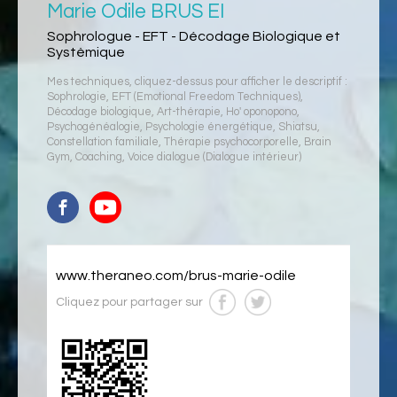
Marie Odile BRUS EI
Sophrologue - EFT - Décodage Biologique et
Systèmique
Mes techniques, cliquez-dessus pour afficher le descriptif :
Sophrologie
,
EFT (Emotional Freedom Techniques)
,
Décodage biologique
,
Art-thérapie
,
Ho' oponopono
,
Psychogénéalogie
,
Psychologie énergétique
,
Shiatsu
,
Constellation familiale
,
Thérapie psychocorporelle
,
Brain
Gym
,
Coaching
,
Voice dialogue (Dialogue intérieur)
www.theraneo.com/brus-marie-odile
Cliquez pour partager sur