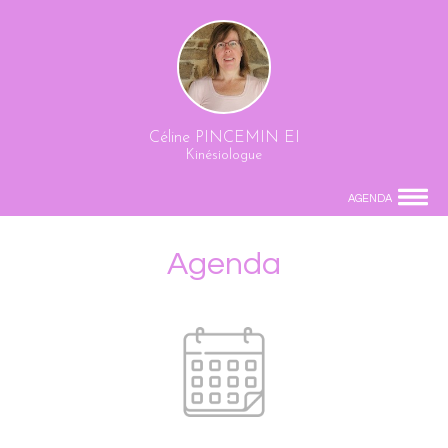
Céline PINCEMIN EI
Kinésiologue
AGENDA
Agenda