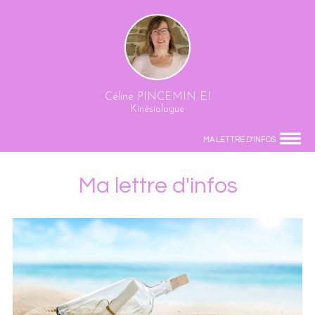
Céline PINCEMIN EI
Kinésiologue
MA LETTRE D'INFOS
Ma lettre d'infos