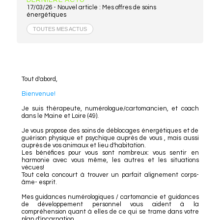
17/03/26 -
Nouvel article : Mes offres de soins
énergétiques
TOUTES MES ACTUS
Tout d'abord,
Bienvenue!
Je suis thérapeute, numérologue/cartomancien, et coach
dans le Maine et Loire (49).
Je vous propose des soins de déblocages énergétiques et de
guérison physique et psychique auprès de vous , mais aussi
auprès de vos animaux et lieu d'habitation.
Les bénéfices pour vous sont nombreux: vous sentir en
harmonie avec vous même, les autres et les situations
vécues!
Tout cela concourt à trouver un parfait alignement corps-
âme- esprit.
Mes guidances numérologiques / cartomancie et guidances
de développement personnel vous aident à la
compréhension quant à elles de ce qui se trame dans votre
plan d'incarnation.