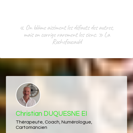
« On blâme aisément les défauts des autres,
mais on corrige rarement les siens. » La
Rochefoucauld
Christian DUQUESNE EI
Thérapeute, Coach, Numérologue,
Cartomancien