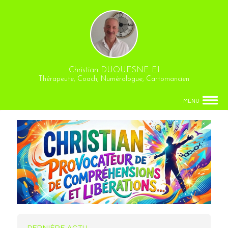
Christian DUQUESNE EI
Thérapeute, Coach, Numérologue, Cartomancien
MENU
DERNIÈRE ACTU