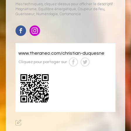
Mes techniques, cliquez-dessus pour afficher le descriptif :
Magnétisme
,
Equilibre énergétique
,
Coupeur de feu
,
Guérisseur
,
Numérologie
,
Cartomancie
www.theraneo.com/christian-duquesne
Cliquez pour partager sur