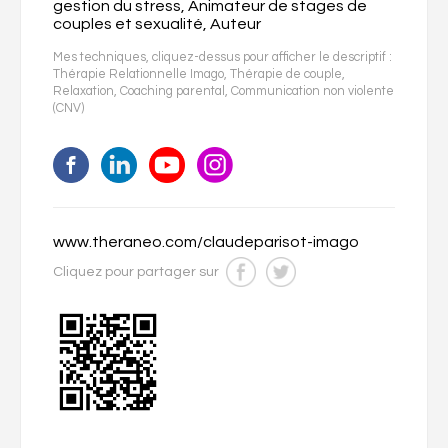
gestion du stress, Animateur de stages de
couples et sexualité, Auteur
Mes techniques, cliquez-dessus pour afficher le descriptif :
Thérapie Relationnelle Imago
,
Thérapie de couple
,
Relaxation
,
Coaching parental
,
Communication non violente
(CNV)
www.theraneo.com/claudeparisot-imago
Cliquez pour partager sur