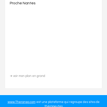
Proche Nantes
➜
voir mon plan en grand
www.Theraneo.com
est une plateforme qui regroupe des sites de
thérapeutes