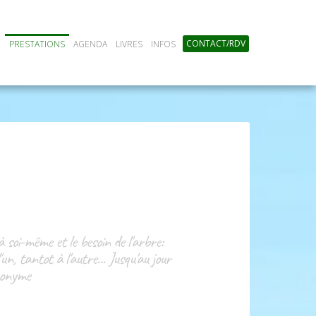
CONTACT/RDV
PRESTATIONS
AGENDA
LIVRES
INFOS
à soi-même et le besoin de l'arbre:
n, tantot à l'autre... Jusqu'au jour
Anonyme