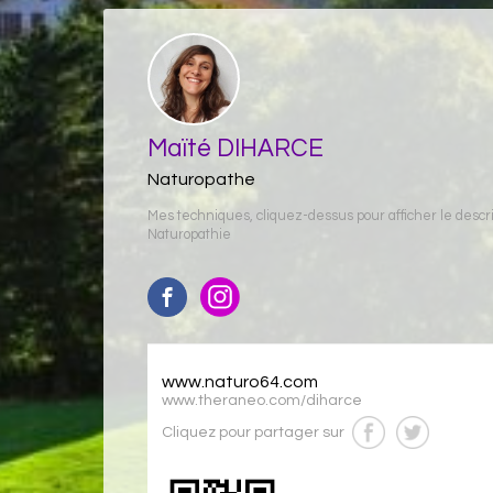
Maïté DIHARCE
Naturopathe
Mes techniques, cliquez-dessus pour afficher le descrip
Naturopathie
www.naturo64.com
www.theraneo.com/diharce
Cliquez pour partager sur