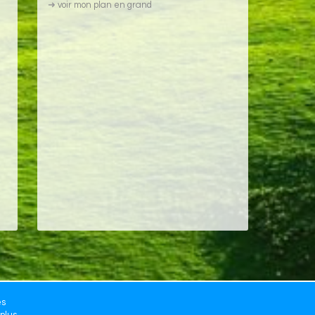
➜
voir mon plan en grand
es