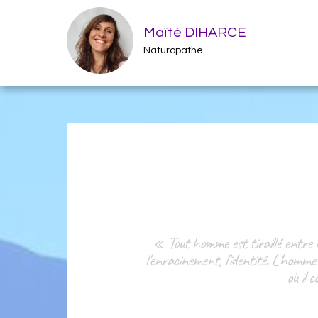
Maïté DIHARCE
Naturopathe
« Tout homme est tiraillé entre de
l'enracinement, l'identité. L'homme
où il 