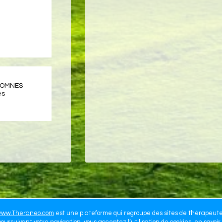
u OMNES
es
ww.Theraneo.com
est une plateforme qui regroupe des sites de thérapeut