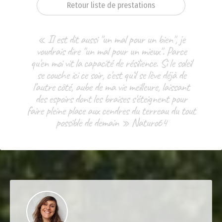
Retour liste de prestations
« Il est dit aussi "un mal pour un bien", je
voudrais dire "un mal pour un mieux". Parce
qu'en moi vit la capacité de résilience. Si le soleil
se couche ici ce soir, c'est qu'il se lève déjà de
l'autre côté, aube de ma vie meilleure, laissant
des espoirs dont les braises s'éteignent pour
faire pleine place aux cendres du terreau du tout
possible de demain » Naturo64