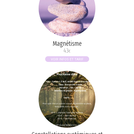
Magnétisme
43
€
VOIR INFOS ET TARIF