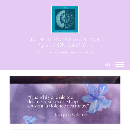
DU PETIT MOI AU GRAND SOI
Sylvie LOU-GASSY EI
Accompagnement au mieux-être
MENU