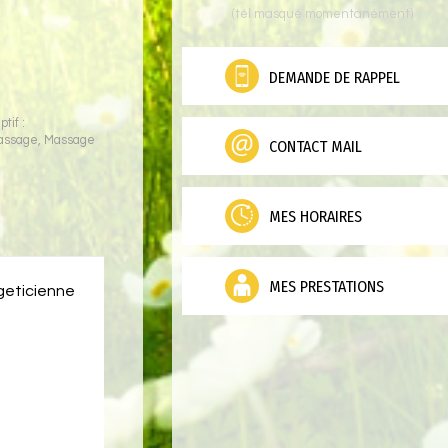
(tél masqué momentanément)
DEMANDE DE RAPPEL
tif :
assage
,
Massage
CONTACT MAIL
MES HORAIRES
MES PRESTATIONS
geticienne