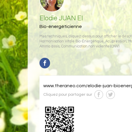
Elodie JUAN EI
Bio-énergéticienne
Mes techniques, cliquez-dessus pour afficher le descrip
Harmonisation Vitale Bio-Énergétique
,
Acupression
,
M
Amma assis
,
Communication non violente (CNV)
www.theraneo.com/elodie-juan-bioener
Cliquez pour partager sur