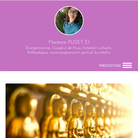
Florence PUSET EI
Énergéticienne, Coupeur de Feux, Initiation Lahochi,
Réflexologue, accompagnement spirituel kundalini
PRESTATIONS