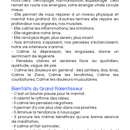
Mots clefs : nettoyage, harmonisation, équilibrage : cela
remet en route vos énergies, votre énergie vitale circule
mieux.
- Elle permet de nous réparer à un niveau physique et
mental très profond. En d'autres termes elle répare en
profondeur nos organes, nos muscles.
- Elle calme les inflammations, les irritations.
- Elle régénère notre âme.
- Elle rend plus léger, plus serein, plus vivant.
- Nos émotions s'apaisent, nos pensées s'éclaircissent,
notre vie intérieure s'anime.
- Calme la dépression, les angoisses, donne un
sentiment de légèreté.
- Pensées claires et sereines face au quotidien,
quiétude, vague de joie.
- Calme les douleurs en général : des jambes, dos, bras,
Calme le Zona, Calme les tendinites, Calme les
courbatures, Calme les douleurs musculaires.
Bienfaits du Grand Ralentisseur
- C'est un bouton pause pour le mental :
- Il ralentit le rythme des idées.
- Il calme les pensées négatives.
- Il permet d’y voir plus clair dans nos priorités.
- Il diminue la tendance à nous juger.
- Il procure les même bénéfices qu'une bonne séance
de méditation,
- Il calme et fait somnoler,