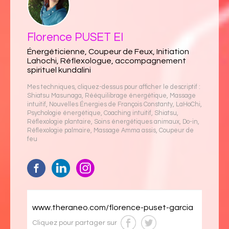
Florence PUSET EI
Énergéticienne, Coupeur de Feux, Initiation
Lahochi, Réflexologue, accompagnement
spirituel kundalini
Mes techniques, cliquez-dessus pour afficher le descriptif :
Shiatsu Masunaga
,
Rééquilibrage énergétique
,
Massage
intuitif
,
Nouvelles Énergies de François Constanty
,
LaHoChi
,
Psychologie énergétique
,
Coaching intuitif
,
Shiatsu
,
Réflexologie plantaire
,
Soins énergétiques animaux
,
Do-in
,
Réflexologie palmaire
,
Massage Amma assis
,
Coupeur de
feu
www.theraneo.com/florence-puset-garcia
Cliquez pour partager sur